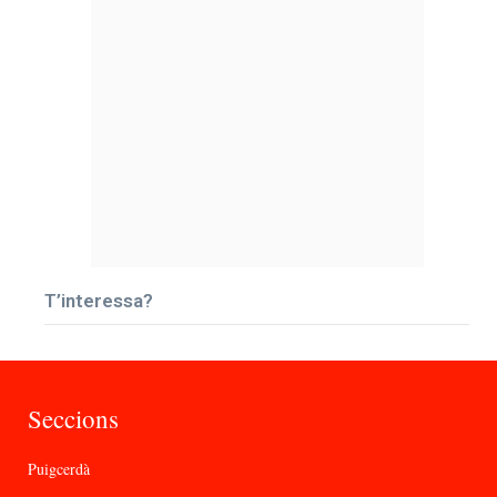
T’interessa?
Seccions
Puigcerdà