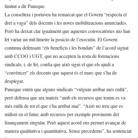
limitat a dir Paneque.
La consellera i portaveu ha remarcat que el Govern “respecta el
dret a vaga” dels docents i les noves mobilitzacions anunciades.
Però ha deixat clar igualment que aquestes convocatòries nio han
fet variar un mil·límetre la posició de l’executiu. El Govern
continua defensant “els beneficis i les bondats” de l’acord signat
amb CCOO i UGT, que no accepten la resta de formacions
sindicals, i, de fet, confia que això sigui el que els ajudi a
“convèncer” els docents que aquest és el marc que s’ha de
desplegar.
Paneque entén que alguns sindicats “vulguin arribar més enllà”,
però defensa que ara mateix “amb els recursos que tenim es va
més enllà de tot el que s’ha arribat mai”. “Això no treu que es
millori en el futur, amb recursos per exemple provinents del
finançament singular. Però aquest acord ens permet avançar de
manera qualitativa i quantitativa. Sense precedents”, ha sentenciat