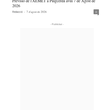
Previsió de l’AEMET a Puigcerdà avui 7 de Agost de
2026
-
7 d'agost de 2026
0
Redacció
- Publicitat -