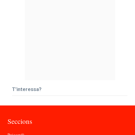
T’interessa?
Seccions
Puigcerdà