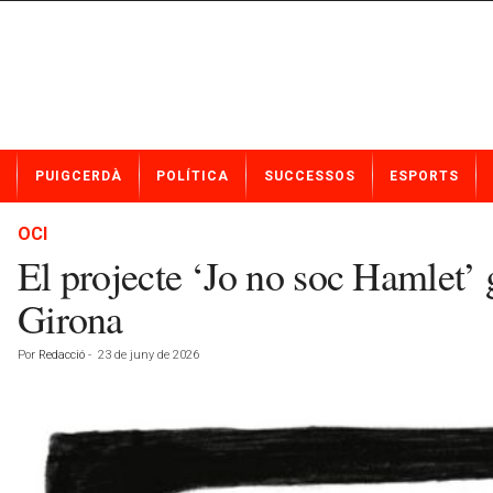
N
PUIGCERDÀ
POLÍTICA
SUCCESSOS
ESPORTS
o
t
í
OCI
c
El projecte ‘Jo no soc Hamlet’ 
i
e
Girona
s
d
Por
Redacció
-
23 de juny de 2026
e
P
u
i
g
c