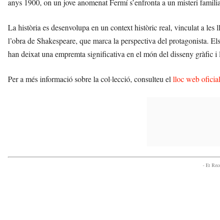
anys 1900, on un jove anomenat Fermí s’enfronta a un misteri familia
La història es desenvolupa en un context històric real, vinculat a les l
l’obra de Shakespeare, que marca la perspectiva del protagonista. Els 
han deixat una empremta significativa en el món del disseny gràfic i l
Per a més informació sobre la col·lecció, consulteu el
lloc web oficia
- Et Re