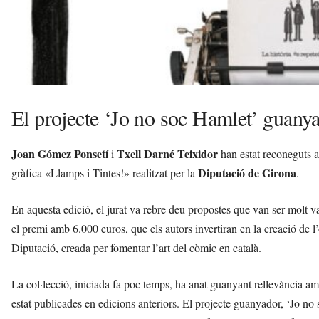
El projecte ‘Jo no soc Hamlet’ guany
Joan Gómez Ponsetí
Txell Darné Teixidor
i
han estat reconeguts a
Diputació de Girona
gràfica «Llamps i Tintes!» realitzat per la
.
En aquesta edició, el jurat va rebre deu propostes que van ser molt valo
el premi amb 6.000 euros, que els autors invertiran en la creació de l’o
Diputació, creada per fomentar l’art del còmic en català.
La col·lecció, iniciada fa poc temps, ha anat guanyant rellevància a
estat publicades en edicions anteriors. El projecte guanyador, ‘Jo no 