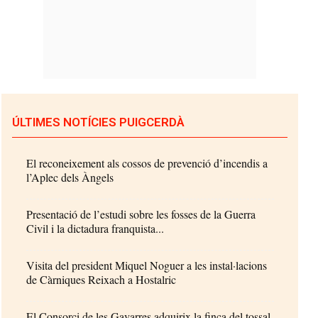
ÚLTIMES NOTÍCIES PUIGCERDÀ
El reconeixement als cossos de prevenció d’incendis a
l’Aplec dels Àngels
Presentació de l’estudi sobre les fosses de la Guerra
Civil i la dictadura franquista...
Visita del president Miquel Noguer a les instal·lacions
de Càrniques Reixach a Hostalric
El Consorci de les Gavarres adquirix la finca del tossal