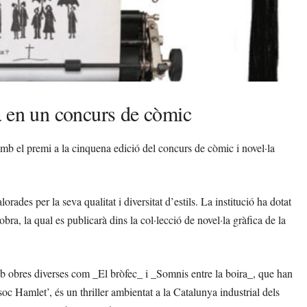
a en un concurs de còmic
mb el premi a la cinquena edició del concurs de còmic i novel·la
rades per la seva qualitat i diversitat d’estils. La institució ha dotat
bra, la qual es publicarà dins la col·lecció de novel·la gràfica de la
mb obres diverses com _El bròfec_ i _Somnis entre la boira_, que han
soc Hamlet’, és un thriller ambientat a la Catalunya industrial dels