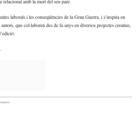
r relacionat amb la mort del seu pare.
luites laborals i les conseqüències de la Gran Guerra, i s’inspira en
autors, que col·laboren des de fa anys en diversos projectes creatius,
’edició.
l
.
comanem -