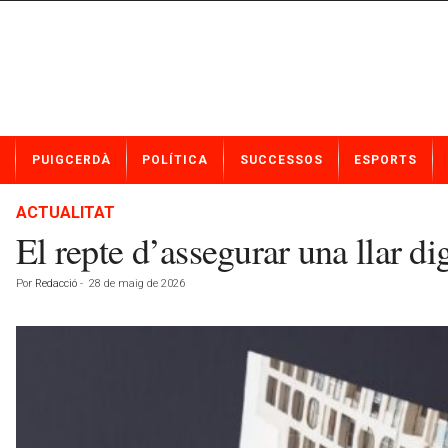
N
PUIGCERDÀ
POLÍTICA
SUCCESSOS
ESPORTS
o
t
í
ACTUALITAT
c
El repte d’assegurar una llar di
i
e
Por
Redacció
-
28 de maig de 2026
s
d
e
P
u
i
g
c