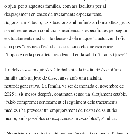
o ajuts per a aquestes famílies, com ara facilitats per al
desplaçament en casos de tractaments especialitzats.
Segons la institució, les situacions amb infants amb malalties greus
sovint requereixen condicions residencials específiques per seguir
els tractaments mèdics i la decisió d’obrir aquesta actuació d’ofici
s’ha pres “després d’estudiar casos concrets que evidencien
l’impacte de la precarietat residencial en la salut d’infants i joves”.
Un dels casos en què s’està treballant a la institució és el d’una
família amb un jove de disset anys amb una malaltia
neurodegenerativa. La família va ser desnonada el novembre de
2025 i, sis mesos després, continuen sense un allotjament estable.
“Això compromet seriosament el seguiment dels tractaments
mèdics i ha provocat un empitjorament de l’estat de salut del
menor, amb possibles conseqüències irreversibles”, s’indica.
“No existeix una priorització real en l’accés ni protocols d’atenció