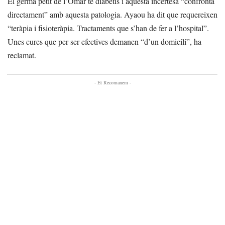
El germà petit de l’Omar té diabetis i aquesta incertesa “confronta
directament” amb aquesta patologia. Ayaou ha dit que requereixen
“teràpia i fisioteràpia. Tractaments que s’han de fer a l’hospital”.
Unes cures que per ser efectives demanen “d’un domicili”, ha
reclamat.
- Et Recomanem -