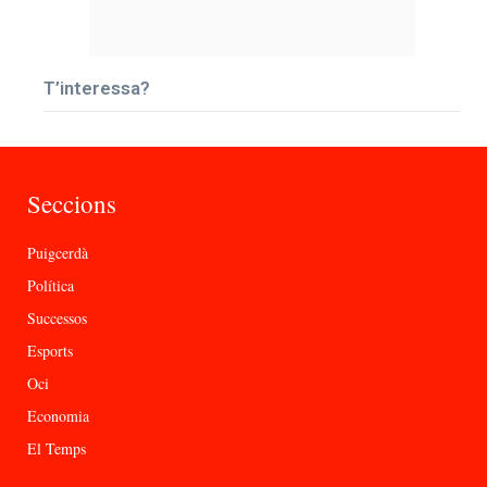
T’interessa?
Seccions
Puigcerdà
Política
Successos
Esports
Oci
Economia
El Temps