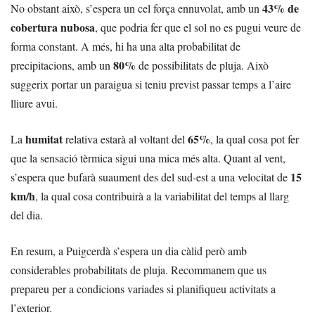
43% de
No obstant això, s’espera un cel força ennuvolat, amb un
cobertura nubosa
, que podria fer que el sol no es pugui veure de
forma constant. A més, hi ha una alta probabilitat de
80%
precipitacions, amb un
de possibilitats de pluja. Això
suggerix portar un paraigua si teniu previst passar temps a l’aire
lliure avui.
humitat
65%
La
relativa estarà al voltant del
, la qual cosa pot fer
que la sensació tèrmica sigui una mica més alta. Quant al vent,
15
s’espera que bufarà suaument des del sud-est a una velocitat de
km/h
, la qual cosa contribuirà a la variabilitat del temps al llarg
del dia.
En resum, a Puigcerdà s’espera un dia càlid però amb
considerables probabilitats de pluja. Recommanem que us
prepareu per a condicions variades si planifiqueu activitats a
l’exterior.