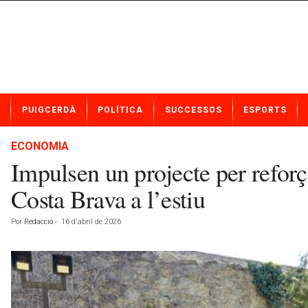
N
PUIGCERDÀ
POLÍTICA
SUCCESSOS
ESPORTS
o
t
í
ECONOMIA
c
Impulsen un projecte per reforça
i
e
Costa Brava a l’estiu
s
d
Por
Redacció
-
16 d'abril de 2026
e
P
u
i
g
c