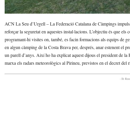
ACN La Seu d’Urgell – La Federació Catalana de Càmpings impulsa, 
reforçar la seguretat en aquestes instal·lacions. L’objectiu és que els
programant-hi visites on, també, es facin formacions als equips de ge
en algun càmping de la Costa Brava per, després, anar estenent el p
un parell d’anys. Així ho ha explicat aquest dijous el president de 
marxa els radars meteorològics al Pirineu, previstos en el decret del 
- Et Re