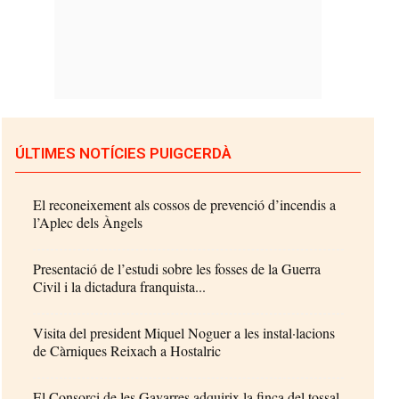
ÚLTIMES NOTÍCIES PUIGCERDÀ
El reconeixement als cossos de prevenció d’incendis a
l’Aplec dels Àngels
Presentació de l’estudi sobre les fosses de la Guerra
Civil i la dictadura franquista...
Visita del president Miquel Noguer a les instal·lacions
de Càrniques Reixach a Hostalric
El Consorci de les Gavarres adquirix la finca del tossal