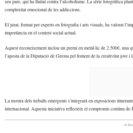
seu pare, qui ha lluitat contra l’alcoholisme. La sèrie fotogràfica plan
complexitat emocional de les addiccions.
El jurat, format per experts en fotografia i arts visuals, ha valorat l’i
importància en el context social actual.
Aquest reconeixement inclou un premi en metàl·lic de 2.500€, una quan
l’aposta de la Diputació de Girona pel foment de la creativitat jove i l
La mostra dels treballs emergents s’integrarà en exposicions itinerants 
internacional. Aquesta iniciativa reflecteix el compromís continu de 
- Et Re