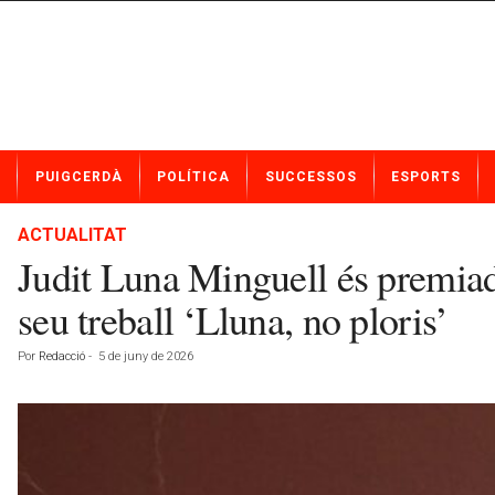
N
PUIGCERDÀ
POLÍTICA
SUCCESSOS
ESPORTS
o
t
í
ACTUALITAT
c
Judit Luna Minguell és premiad
i
e
seu treball ‘Lluna, no ploris’
s
d
Por
Redacció
-
5 de juny de 2026
e
P
u
i
g
c