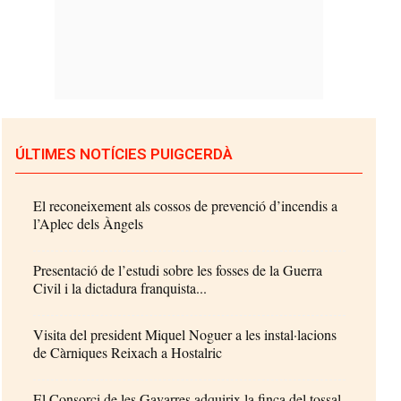
ÚLTIMES NOTÍCIES PUIGCERDÀ
El reconeixement als cossos de prevenció d’incendis a
l’Aplec dels Àngels
Presentació de l’estudi sobre les fosses de la Guerra
Civil i la dictadura franquista...
Visita del president Miquel Noguer a les instal·lacions
de Càrniques Reixach a Hostalric
El Consorci de les Gavarres adquirix la finca del tossal