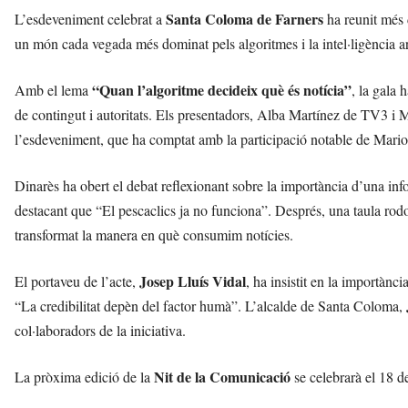
e
Santa Coloma de Farners
L’esdeveniment celebrat a
ha reunit més d
r
un món cada vegada més dominat pels algoritmes i la intel·ligència art
d
à
a
“Quan l’algoritme decideix què és notícia”
Amb el lema
, la gala 
v
de contingut i autoritats. Els presentadors, Alba Martínez de TV3 i
u
l’esdeveniment, que ha comptat amb la participació notable de Mari
i
Dinarès ha obert el debat reflexionant sobre la importància d’una in
destacant que “El pescaclics ja no funciona”. Després, una taula rodo
transformat la manera en què consumim notícies.
Josep Lluís Vidal
El portaveu de l’acte,
, ha insistit en la importànci
“La credibilitat depèn del factor humà”. L’alcalde de Santa Coloma,
col·laboradors de la iniciativa.
Nit de la Comunicació
La pròxima edició de la
se celebrarà el 18 d