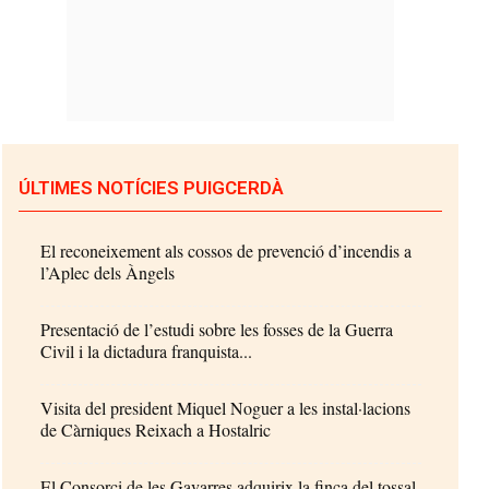
ÚLTIMES NOTÍCIES PUIGCERDÀ
El reconeixement als cossos de prevenció d’incendis a
l’Aplec dels Àngels
Presentació de l’estudi sobre les fosses de la Guerra
Civil i la dictadura franquista...
Visita del president Miquel Noguer a les instal·lacions
de Càrniques Reixach a Hostalric
El Consorci de les Gavarres adquirix la finca del tossal