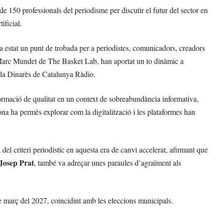
e 150 professionals del periodisme per discutir el futur del sector en
ificial.
ha estat un punt de trobada per a periodistes, comunicadors, creadors
 Marc Mundet de The Basket Lab, han aportat un to dinàmic a
ola Dinarès de Catalunya Ràdio.
formació de qualitat en un context de sobreabundància informativa,
na ha permès explorar com la digitalització i les plataformes han
a del criteri periodístic en aquesta era de canvi accelerat, afirmant que
Josep Prat
, també va adreçar unes paraules d’agraïment als
e març del 2027, coincidint amb les eleccions municipals.