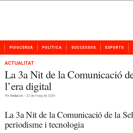
N
PUIGCERDÀ
POLÍTICA
SUCCESSOS
ESPORTS
o
t
í
ACTUALITAT
c
La 3a Nit de la Comunicació de 
i
e
l’era digital
s
d
Por
Redacció
-
22 de maig de 2026
e
P
La 3a Nit de la Comunicació de la Sel
u
i
periodisme i tecnologia
g
c