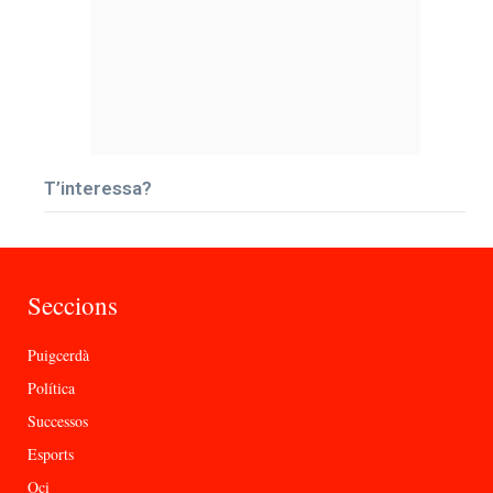
T’interessa?
Seccions
Puigcerdà
Política
Successos
Esports
Oci