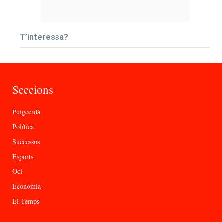
T’interessa?
Seccions
Puigcerdà
Política
Successos
Esports
Oci
Economia
El Temps