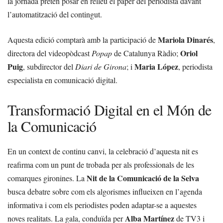
la jornada pretén posar en relleu el paper del periodista davant
l’automatització del contingut.
Mariola Dinarés
Aquesta edició comptarà amb la participació de
,
Oriol
directora del videopòdcast
Popap
de Catalunya Ràdio;
Puig
Maria López
, subdirector del
Diari de Girona
; i
, periodista
especialista en comunicació digital.
Transformació Digital en el Món de
la Comunicació
En un context de continu canvi, la celebració d’aquesta nit es
reafirma com un punt de trobada per als professionals de les
Nit de la Comunicació de la Selva
comarques gironines. La
busca debatre sobre com els algorismes influeixen en l’agenda
informativa i com els periodistes poden adaptar-se a aquestes
Alba Martínez
noves realitats. La gala, conduïda per
de TV3 i