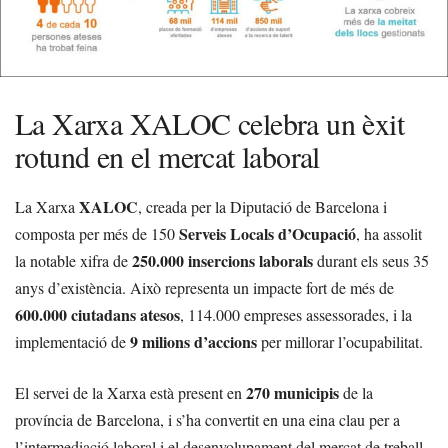
La Xarxa XALOC celebra un èxit
rotund en el mercat laboral
XALOC
La Xarxa
, creada per la Diputació de Barcelona i
Serveis Locals d’Ocupació
composta per més de 150
, ha assolit
250.000 insercions laborals
la notable xifra de
durant els seus 35
anys d’existència. Això representa un impacte fort de més de
600.000 ciutadans atesos
, 114.000 empreses assessorades, i la
9 milions d’accions
implementació de
per millorar l’ocupabilitat.
270 municipis
El servei de la Xarxa està present en
de la
província de Barcelona, i s’ha convertit en una eina clau per a
l’intermediació laboral i el desenvolupament del mercat de treball.