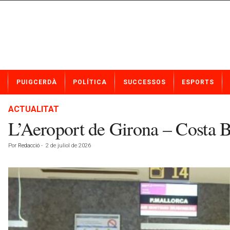
N
PUIGCERDÀ
POLÍTICA
SUCCESSOS
ESPORTS
o
t
í
ACTUALITAT
c
L’Aeroport de Girona – Costa B
i
e
Por
Redacció
-
2 de juliol de 2026
s
d
e
P
u
i
g
c