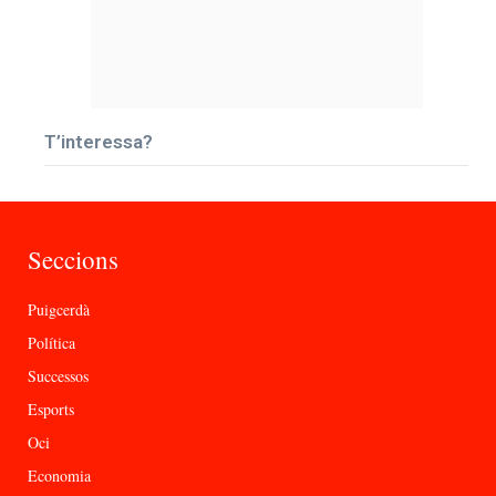
T’interessa?
Seccions
Puigcerdà
Política
Successos
Esports
Oci
Economia