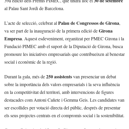
30 de setembre
39a edició dels Premis PIMEC, que tindrà lloc el
al Palau Sant Jordi de Barcelona.
Palau de Congressos de Girona
L’acte de selecció, celebrat al
,
Girona
va ser part de la inauguració de la primera edició de
Empresa
. Aquest esdeveniment, organitzat per PMEC Girona i la
Fundació PIMEC amb el suport de la Diputació de Girona, busca
promoure les iniciatives empresarials que contribueixen al benestar
social i econòmic de la regió.
250 assistents
Durant la gala, més de
van presenciar un debat
sobre la importància dels valors empresarials i la seva influència
en la competitivitat del territori, amb intervencions de figures
destacades com Antoni Cañete i Gemma Geis. Les candidates van
ser escollides per votació directa del públic, després de presentar
els seus projectes centrats en el compromís social i la sostenibilitat.