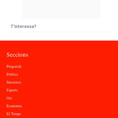
T’interessa?
Seccions
Puigcerdà
Política
Successos
Esports
Oci
Economia
El Temps