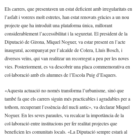
Els carrers, que presentaven un estat deficient amb irregularitats en
l’asfalt i voreres molt estretes, han estat renovats gràcies a un nou
projecte que ha introduït una plataforma única, millorant
considerablement l’accessibilitat i la seguretat. El president de la
Diputació de Girona, Miquel Noguer, va estar present en l’acte
inaugural, acompanyat per l’alcalde de Colera, Lluís Bosch, i
diversos veïns, qui van realitzar un recorregut a peu per les noves
vies. Posteriorment, es va descobrir una placa commemorativa en
col·laboració amb els alumnes de l’Escola Puig d’Esquers.
«Aquesta actuació no només transforma l’urbanisme, sinó que
també fa que els carrers siguin més practicables i agradables per a
tothom, recuperant l’essència del nucli antic», va declarar Miquel
Noguer. En les seves paraules, va recalcar la importància de la
col·laboració entre institucions per fer realitat projectes que
beneficien les comunitats locals. «La Diputació sempre estarà al