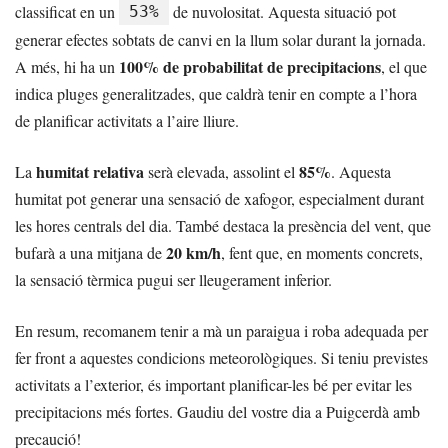
classificat en un
de nuvolositat. Aquesta situació pot
53%
generar efectes sobtats de canvi en la llum solar durant la jornada.
100% de probabilitat de precipitacions
A més, hi ha un
, el que
indica pluges generalitzades, que caldrà tenir en compte a l’hora
de planificar activitats a l’aire lliure.
humitat relativa
85%
La
serà elevada, assolint el
. Aquesta
humitat pot generar una sensació de xafogor, especialment durant
les hores centrals del dia. També destaca la presència del vent, que
20 km/h
bufarà a una mitjana de
, fent que, en moments concrets,
la sensació tèrmica pugui ser lleugerament inferior.
En resum, recomanem tenir a mà un paraigua i roba adequada per
fer front a aquestes condicions meteorològiques. Si teniu previstes
activitats a l’exterior, és important planificar-les bé per evitar les
precipitacions més fortes. Gaudiu del vostre dia a Puigcerdà amb
precaució!