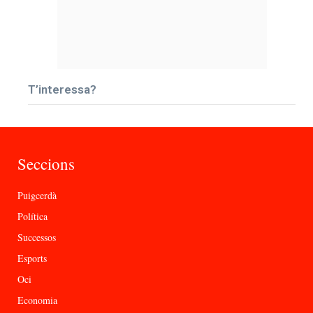
T’interessa?
Seccions
Puigcerdà
Política
Successos
Esports
Oci
Economia