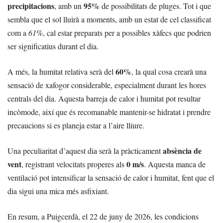
precipitacions
95%
, amb un
de possibilitats de pluges. Tot i que
sembla que el sol lluirà a moments, amb un estat de cel classificat
com a
61%
, cal estar preparats per a possibles xàfecs que podrien
ser significatius durant el dia.
60%
A més, la humitat relativa serà del
, la qual cosa crearà una
sensació de xafogor considerable, especialment durant les hores
centrals del dia. Aquesta barreja de calor i humitat pot resultar
incòmode, així que és recomanable mantenir-se hidratat i prendre
precaucions si es planeja estar a l’aire lliure.
absència de
Una peculiaritat d’aquest dia serà la pràcticament
vent
0 m/s
, registrant velocitats properes als
. Aquesta manca de
ventilació pot intensificar la sensació de calor i humitat, fent que el
dia sigui una mica més asfixiant.
En resum, a Puigcerdà, el 22 de juny de 2026, les condicions