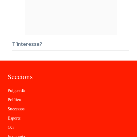
T’interessa?
Seccions
Puigcerdà
Política
Successos
Esports
Oci
Economia