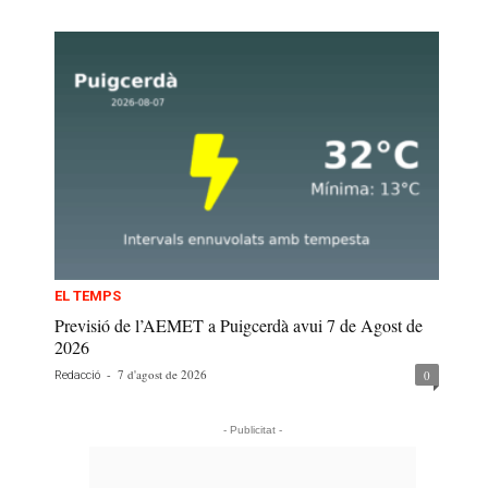
EL TEMPS
Previsió de l’AEMET a Puigcerdà avui 7 de Agost de
2026
-
7 d'agost de 2026
0
Redacció
- Publicitat -