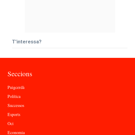
T’interessa?
Seccions
Puigcerdà
Política
Successos
Esports
Oci
Economia