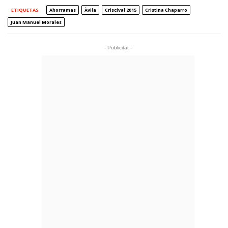
ETIQUETAS
Ahorramas
Àvila
Criscival 2015
Cristina Chaparro
Juan Manuel Morales
- Publicitat -