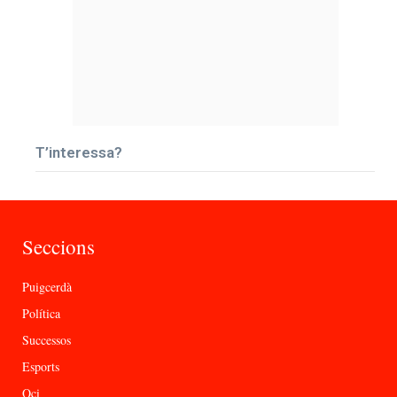
T’interessa?
Seccions
Puigcerdà
Política
Successos
Esports
Oci