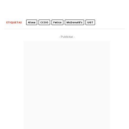
ETIQUETAS
Alsea
CCOO
Fetico
McDonald’s
UGT
- Publicitat -