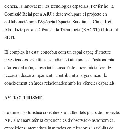
ciència, la innovació i les tecnologies espacials. Per fer-ho, la
Comissió Reial per a AlUla desenvoluparà el projecte en
col·laboració amb l’Agència Espacial Saudita, la Ciutat Rei
Abdulaziz per a la Ciència i la Tecnologia (KACST) i l’Institut
SETI.
El complex ha estat concebut com un espai capaç d’atreure
investigadors, científics, estudiants i aficionats a l’astronomia
d’arreu del món, afavorint la creació de noves iniciatives de
recerca i desenvolupament i contribuint a la generació de
coneixement en àrees relacionades amb les ciències espacials.
ASTROTURISME
La dimensió turística constitueix un altre dels pilars del projecte.
AlUla Manara oferirà experiències d’observació astronòmica,
exposicions interactives inspirades en telescopis i satèl·lits de