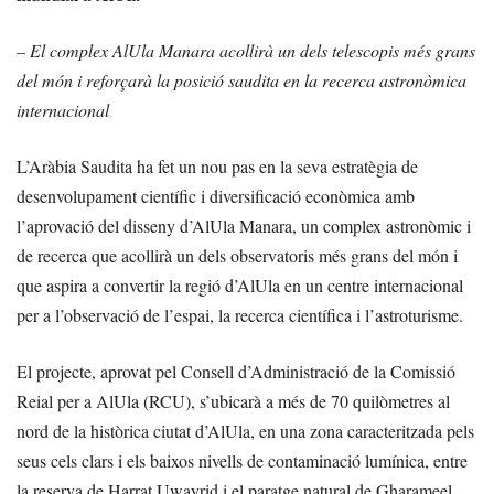
– El complex AlUla Manara acollirà un dels telescopis més grans
del món i reforçarà la posició saudita en la recerca astronòmica
internacional
L’Aràbia Saudita ha fet un nou pas en la seva estratègia de
desenvolupament científic i diversificació econòmica amb
l’aprovació del disseny d’AlUla Manara, un complex astronòmic i
de recerca que acollirà un dels observatoris més grans del món i
que aspira a convertir la regió d’AlUla en un centre internacional
per a l’observació de l’espai, la recerca científica i l’astroturisme.
El projecte, aprovat pel Consell d’Administració de la Comissió
Reial per a AlUla (RCU), s’ubicarà a més de 70 quilòmetres al
nord de la històrica ciutat d’AlUla, en una zona caracteritzada pels
seus cels clars i els baixos nivells de contaminació lumínica, entre
la reserva de Harrat Uwayrid i el paratge natural de Gharameel.