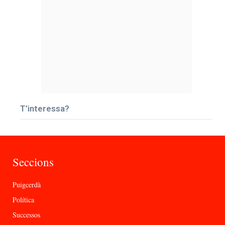
T’interessa?
Seccions
Puigcerdà
Política
Successos