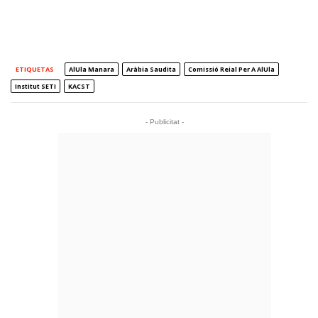
ETIQUETAS
AlUla Manara
Aràbia Saudita
Comissió Reial Per A AlUla
Institut SETI
KACST
- Publicitat -