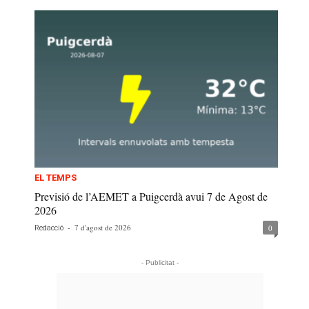
EL TEMPS
Previsió de l’AEMET a Puigcerdà avui 7 de Agost de
2026
-
7 d'agost de 2026
0
Redacció
- Publicitat -