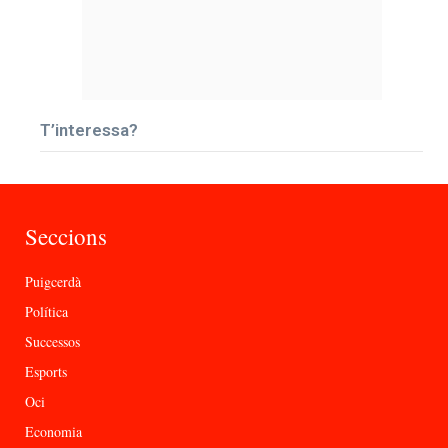
T’interessa?
Seccions
Puigcerdà
Política
Successos
Esports
Oci
Economia