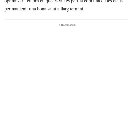
optimitzar l’entorn en què es viu es perfila com una de les claus
per mantenir una bona salut a llarg termini.
- Et Recomanem -