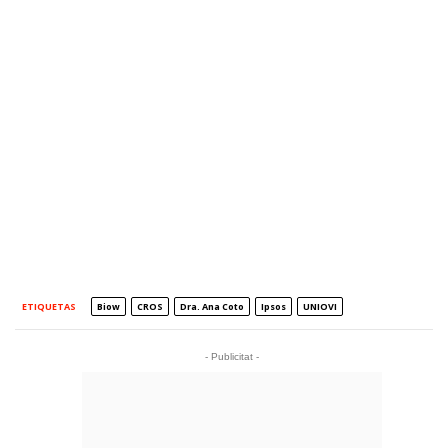
ETIQUETAS
Biow
CROS
Dra. Ana Coto
Ipsos
UNIOVI
- Publicitat -