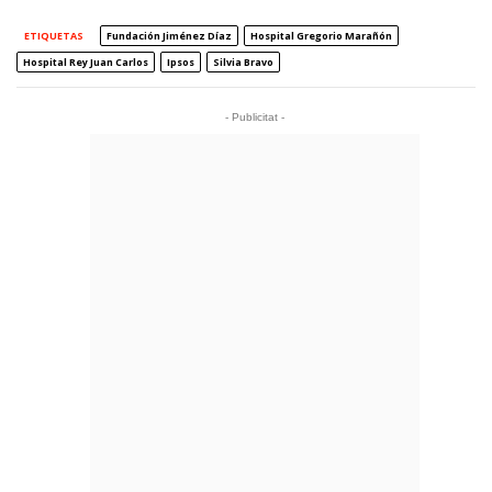
ETIQUETAS
Fundación Jiménez Díaz
Hospital Gregorio Marañón
Hospital Rey Juan Carlos
Ipsos
Silvia Bravo
- Publicitat -