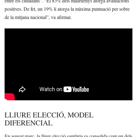
entre els ciutadans”. “El 83% dels madrilenys atorga avaluacions
positives. De fet, un 19% li atorga la màxima puntuació per sobre
de la mitjana nacional”, va afirmar.
LLIURE ELECCIÓ, MODEL
DIFERENCIAL
En aquest marc, la lliure elecció sanitària es consolida com un dels