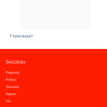
T’interessa?
Seccions
Puigcerdà
Política
Successos
Esports
Oci