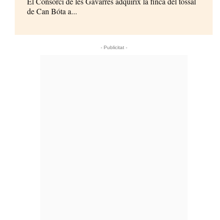
El Consorci de les Gavarres adquirix la finca del tossal
de Can Bóta a...
- Publicitat -