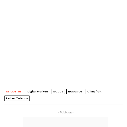
ETIQUETAS
Digital Workers
NODUS
NODUS OS
Olimpfruit
Parlem Telecom
- Publicitat -