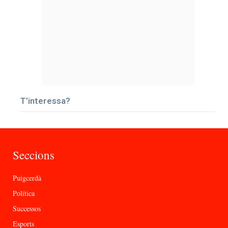
T’interessa?
Seccions
Puigcerdà
Política
Successos
Esports