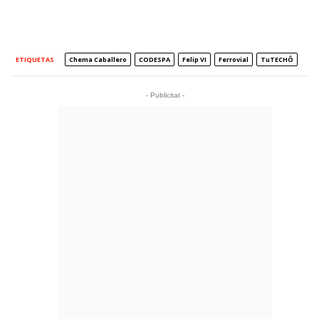
ETIQUETAS
Chema Caballero
CODESPA
Felip VI
Ferrovial
TuTECHÔ
- Publicitat -