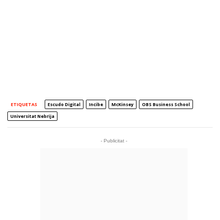
ETIQUETAS
Escudo Digital
Incibe
McKinsey
OBS Business School
Universitat Nebrija
- Publicitat -