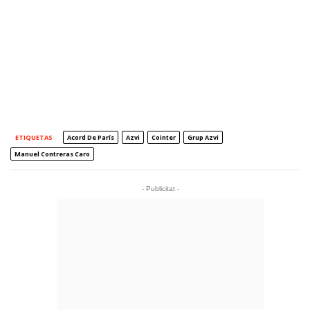
ETIQUETAS
Acord De París
Azvi
Cointer
Grup Azvi
Manuel Contreras Caro
- Publicitat -