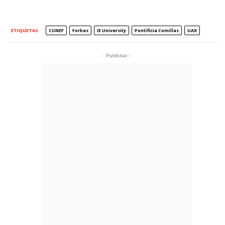
ETIQUETAS
CUNEF
Forbes
IE University
Pontificia Comillas
UAX
- Publicitat -