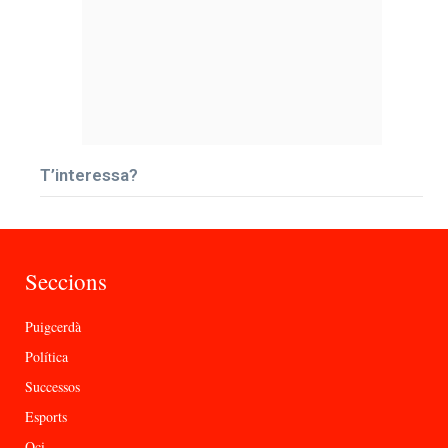
T’interessa?
Seccions
Puigcerdà
Política
Successos
Esports
Oci