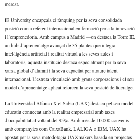
mercat.
IE University encapçala el rànquing per la seva consolidada
posició com a referent internacional en formació per a la innovació
i l’emprenedoria. Amb campus a Madrid —on destaca la Torre IE,
un hub d’aprenentatge avançat de 35 plantes que integra
intel·ligència artificial i realitat virtual a les seves aules i
laboratoris, aquesta institució destaca especialment per la seva
xarxa global d’alumni i la seva capacitat per atraure talent
internacional. L’estreta vinculació amb grans corporacions i el seu
model d’aprenentatge aplicat reforcen la seva posició de lideratge.
La Universidad Alfonso X el Sabio (UAX) destaca pel seu model
educatiu connectat amb la realitat empresarial amb taxes
d’ocupabilitat al voltant del 95%. Amb més de 10.000 convenis
amb companyies com CaixaBank, LALIGA o IBM, UAX ha
apostat per la seva metodologia UAXmakers basada en projectes