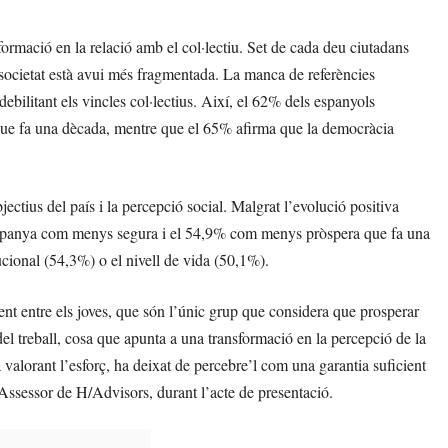
rmació en la relació amb el col·lectiu. Set de cada deu ciutadans
societat està avui més fragmentada. La manca de referències
ebilitant els vincles col·lectius. Així, el 62% dels espanyols
s que fa una dècada, mentre que el 65% afirma que la democràcia
jectius del país i la percepció social. Malgrat l’evolució positiva
 Espanya com menys segura i el 54,9% com menys pròspera que fa una
cional (54,3%) o el nivell de vida (50,1%).
ent entre els joves, que són l’únic grup que considera que prosperar
l treball, cosa que apunta a una transformació en la percepció de la
a valorant l’esforç, ha deixat de percebre’l com una garantia suficient
Assessor de H/Advisors, durant l’acte de presentació.