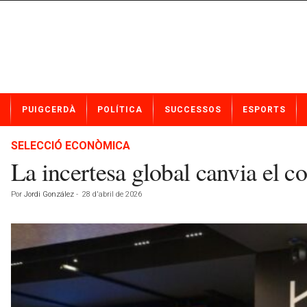
N
PUIGCERDÀ
POLÍTICA
SUCCESSOS
ESPORTS
o
t
í
SELECCIÓ ECONÒMICA
c
La incertesa global canvia el 
i
e
Por
Jordi González
-
28 d'abril de 2026
s
d
e
P
u
i
g
c