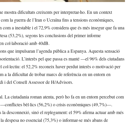
e mostra dificultats creixents per interpretar-ho. En un context
s com la guerra de l’Iran o Ucraïna fins a tensions econòmiques,
n com a inestable i el 72,9% considera que és més insegur que fa una
rtesa (53,2%), segons les conclusions del primer informe
en col·laboració amb 40dB.
cions que impulsaran l’agenda pública a Espanya. Aquesta sensació
esorientació. L’interès pel que passa es manté —el 96% dels ciutadans
col·lectiu: el 52,2% reconeix haver perdut interès o motivació per
 a la dificultat de trobar marcs de referència en un entorn en
di i del Consell Assessor de H/Advisors.
l. La ciutadania roman atenta, però ho fa en un entorn percebut com
ada —conflictes bèl·lics (56,2%) o crisis econòmiques (49,7%)—.
no és la desconnexió, sinó el replegament: el 59% afirma actuar amb més
r la despesa no essencial (75,3%) o informar-se més abans de