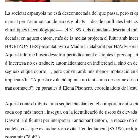
La societat espanyola no està desconnectada del que passa, però sí qu
marcat per l’acumulació de riscos globals —des de conflictes bèl·lic
climàtiques i tecnològiques—, el 81,8% dels ciutadans descriu el mó
dècada; en aquest entorn, més de la meitat projecta el futur amb ince
H/ORIZONTES presentat avui a Madrid, i elaborat per H/Advisors 
Aquest informe busca desxifrar periòdicament els reptes i preocupa
d’incertesa no es tradueix automàticament en indiferència, sinó en d
segueix el que ocorre—, però conviu amb una menor implicació en el 
implicar-s’hi. “Aquesta evolució apunta no tant a una desconnexió com
transformació”, en paraules d’Elena Pisonero, coordinadora de l’estu
Aquest context dibuixa una seqüència clara en el comportament socia
cada cop més incert i insegur, on la identificació de riscos és elev
Davant la dificultat per interpretar i anticipar l’entorn, la reacció 
cautela, cosa que es tradueix en evitar l’endeutament (85,1%), redui
consumir (78,4%).