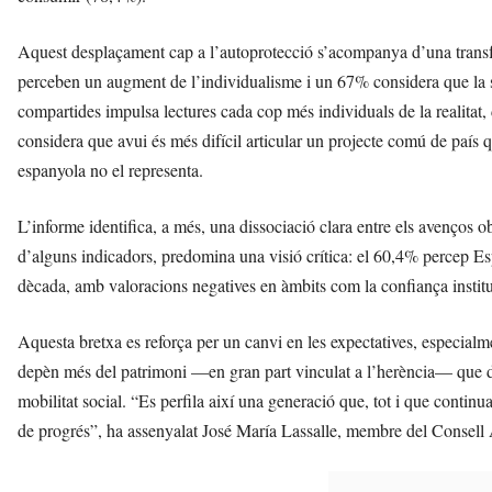
Aquest desplaçament cap a l’autoprotecció s’acompanya d’una transfo
perceben un augment de l’individualisme i un 67% considera que la 
compartides impulsa lectures cada cop més individuals de la realitat, d
considera que avui és més difícil articular un projecte comú de paí
espanyola no el representa.
L’informe identifica, a més, una dissociació clara entre els avenços ob
d’alguns indicadors, predomina una visió crítica: el 60,4% percep
dècada, amb valoracions negatives en àmbits com la confiança institu
Aquesta bretxa es reforça per un canvi en les expectatives, especialm
depèn més del patrimoni —en gran part vinculat a l’herència— que de
mobilitat social. “Es perfila així una generació que, tot i que continu
de progrés”, ha assenyalat José María Lassalle, membre del Consell 