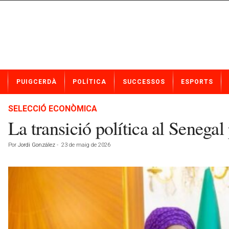
N
PUIGCERDÀ
POLÍTICA
SUCCESSOS
ESPORTS
o
t
í
SELECCIÓ ECONÒMICA
c
La transició política al Senegal
i
e
Por
Jordi González
-
23 de maig de 2026
s
d
e
P
u
i
g
c