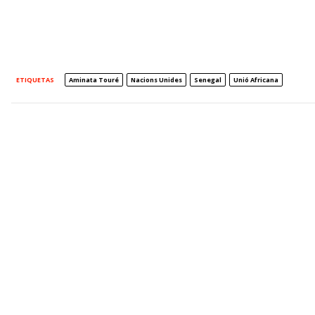
ETIQUETAS
Aminata Touré
Nacions Unides
Senegal
Unió Africana