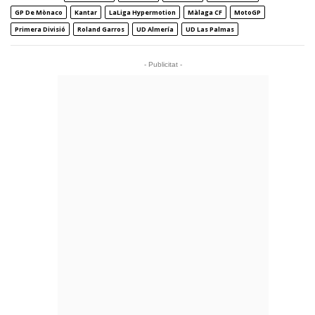
GP De Mònaco
Kantar
LaLiga Hypermotion
Màlaga CF
MotoGP
Primera Divisió
Roland Garros
UD Almería
UD Las Palmas
- Publicitat -