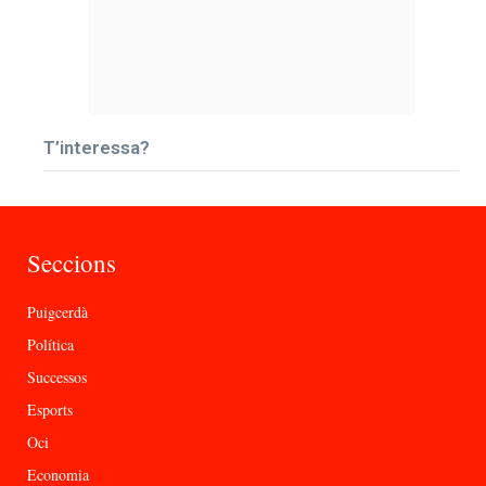
T’interessa?
Seccions
Puigcerdà
Política
Successos
Esports
Oci
Economia