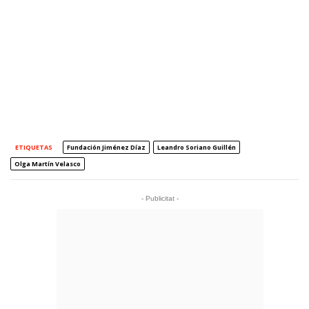
ETIQUETAS
Fundación Jiménez Díaz
Leandro Soriano Guillén
Olga Martín Velasco
- Publicitat -