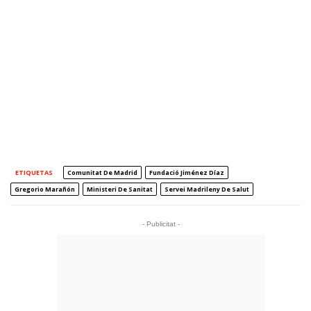
ETIQUETAS
Comunitat De Madrid
Fundació Jiménez Díaz
Gregorio Marañón
Ministeri De Sanitat
Servei Madrileny De Salut
- Publicitat -