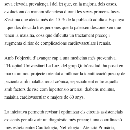
seva elevada prevalença i del fet que, en la majoria dels casos,
evoluciona de manera silenciosa durant les seves primeres fases.
S’estima que afecta més del 15 % de la població adulta a Espanya
i que dos de cada tres persones que la pateixen desconeixen que
tenen la malaltia, cosa que dificulta un tractament precoç i
augmenta el risc de complicacions cardiovasculars i renals.
Amb l’objectiu d’avançar cap a una medicina més preventiva,
l’Hospital Universitari La Luz, del grup Quirónsalud, ha posat en
marxa un nou projecte orientat a millorar la identificació precoç de
pacients amb malaltia renal crònica, especialment entre aquells
amb factors de risc com hipertensió arterial, diabetis mellitus,
malaltia cardiovascular o majors de 60 anys.
La iniciativa permetrà revisar i optimitzar els circuits assistencials
existents per afavorir un diagnòstic més precoç i una coordinació
més estreta entre Cardiologia, Nefrologia i Atenció Primària,