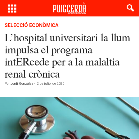
SELECCIÓ ECONÒMICA
L’hospital universitari la llum
impulsa el programa
intERcede per a la malaltia
renal crònica
Por
Jordi González
-
2 de juliol de 2026