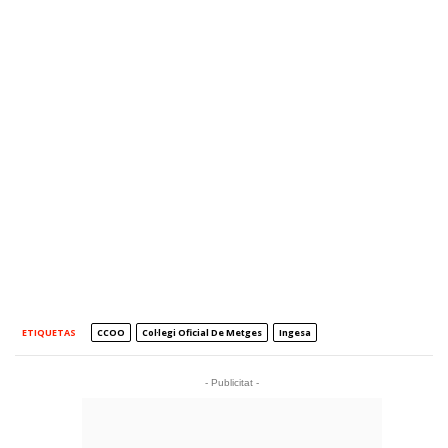
ETIQUETAS
CCOO
Col·legi Oficial De Metges
Ingesa
- Publicitat -