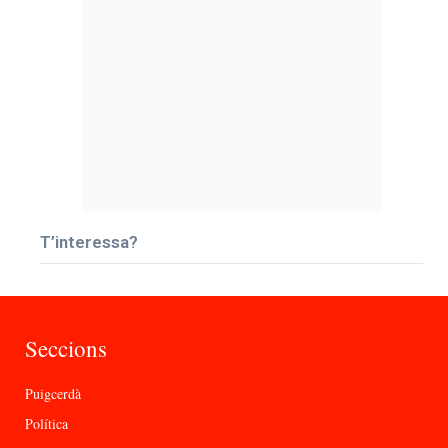
T’interessa?
Seccions
Puigcerdà
Política