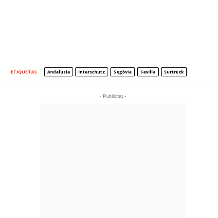
ETIQUETAS
Andalusia
Interschutz
Segòvia
Sevilla
Surtruck
- Publicitat -