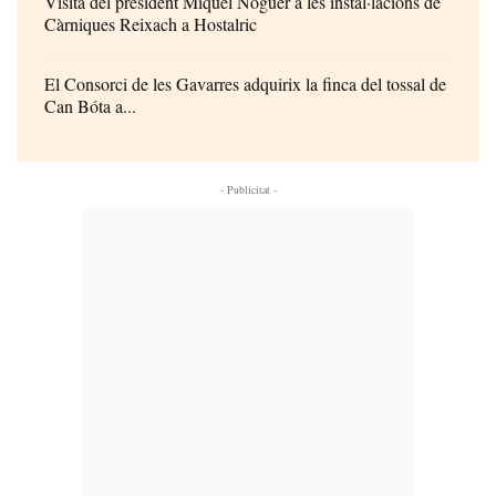
Visita del president Miquel Noguer a les instal·lacions de
Càrniques Reixach a Hostalric
El Consorci de les Gavarres adquirix la finca del tossal de
Can Bóta a...
- Publicitat -