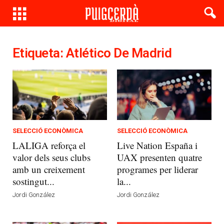
Etiqueta: Atlético De Madrid
SELECCIÓ ECONÒMICA
SELECCIÓ ECONÒMICA
LALIGA reforça el
Live Nation España i
valor dels seus clubs
UAX presenten quatre
amb un creixement
programes per liderar
sostingut...
la...
Jordi González
Jordi González