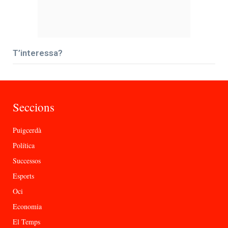
T’interessa?
Seccions
Puigcerdà
Política
Successos
Esports
Oci
Economia
El Temps