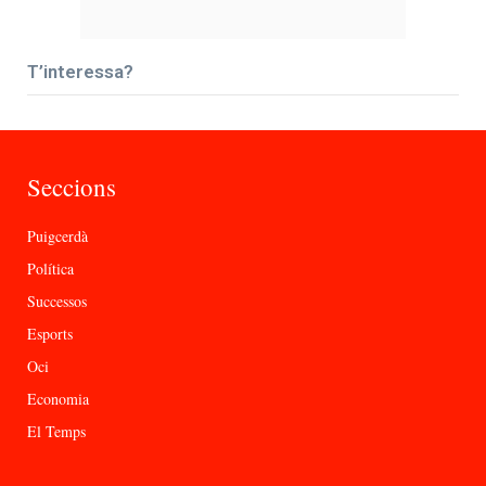
T’interessa?
Seccions
Puigcerdà
Política
Successos
Esports
Oci
Economia
El Temps