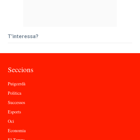
T’interessa?
Seccions
Puigcerdà
Política
Successos
Esports
Oci
Economia
El Temps