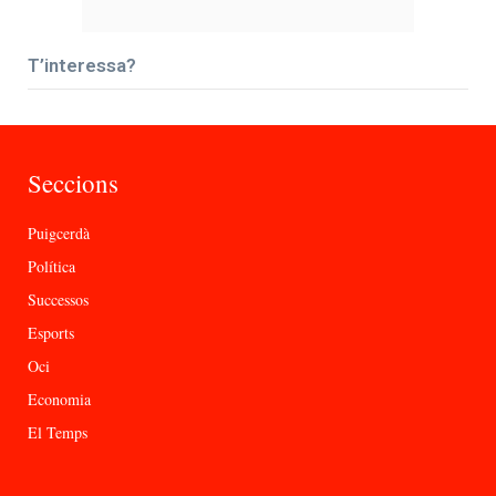
T’interessa?
Seccions
Puigcerdà
Política
Successos
Esports
Oci
Economia
El Temps