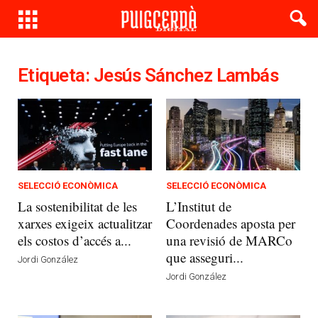
Etiqueta: Jesús Sánchez Lambás
SELECCIÓ ECONÒMICA
SELECCIÓ ECONÒMICA
La sostenibilitat de les
L’Institut de
xarxes exigeix actualitzar
Coordenades aposta per
els costos d’accés a...
una revisió de MARCo
que asseguri...
Jordi González
Jordi González