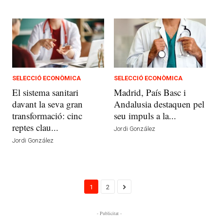
SELECCIÓ ECONÒMICA
SELECCIÓ ECONÒMICA
El sistema sanitari
Madrid, País Basc i
davant la seva gran
Andalusia destaquen pel
transformació: cinc
seu impuls a la...
reptes clau...
Jordi González
Jordi González
1
2
- Publicitat -