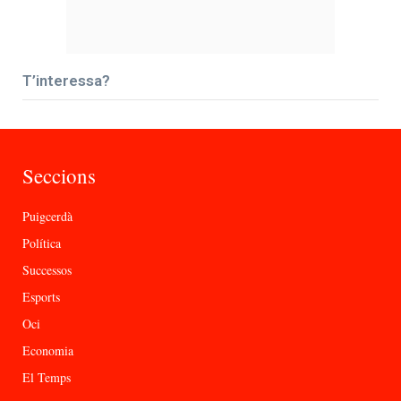
T’interessa?
Seccions
Puigcerdà
Política
Successos
Esports
Oci
Economia
El Temps