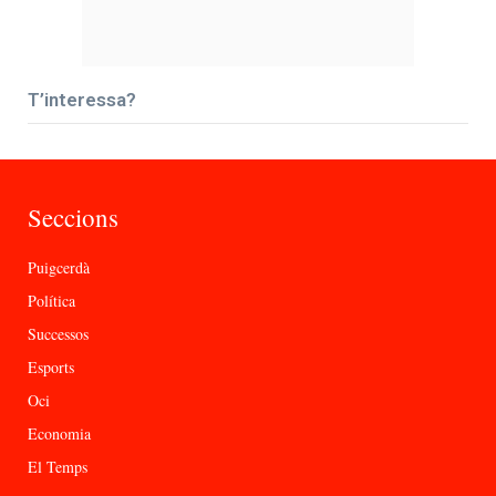
T’interessa?
Seccions
Puigcerdà
Política
Successos
Esports
Oci
Economia
El Temps