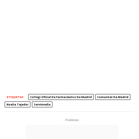
ETIQUETAS
Col·legi Oficial De Farmacèutics De Madrid
Comunitat De Madrid
Noelia Tejedor
Servimedia
- Publicitat -